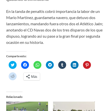
En la tanda de penaltis cobró importancia la labor de un
Mario Martínez, guardameta navero, que detuvo dos
lanzamientos, mandando fuera otros dos el Atlético Jaén;
anotando el CD Navas dos de los tres disparos de los que
dispuso, logrando así su pase a la gran final por segunda
ocasión en su historia.
Comparte esto:
H
H
H
H
H
H
H
a
a
a
a
a
a
a
z
z
z
z
z
z
z
c
c
c
c
c
c
c
H
Más
l
l
l
l
l
l
l
a
i
i
i
i
i
i
i
z
c
c
c
c
c
c
c
c
p
p
p
p
p
p
p
l
a
a
a
a
a
a
a
i
r
r
r
r
r
r
r
c
a
a
a
a
a
a
a
Relacionado
p
c
c
c
c
c
c
c
a
o
o
o
o
o
o
o
r
m
m
m
m
m
m
m
a
p
p
p
p
p
p
p