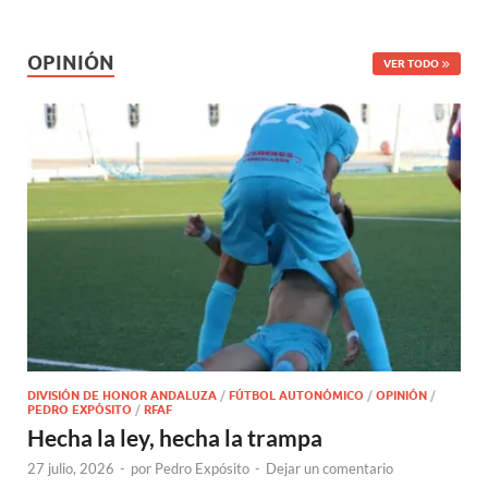
OPINIÓN
VER TODO
DIVISIÓN DE HONOR ANDALUZA
/
FÚTBOL AUTONÓMICO
/
OPINIÓN
/
PEDRO EXPÓSITO
/
RFAF
Hecha la ley, hecha la trampa
27 julio, 2026
-
por
Pedro Expósito
-
Dejar un comentario