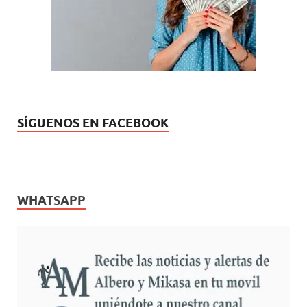
u
a
e
)
v
a
)
SÍGUENOS EN FACEBOOK
WHATSAPP