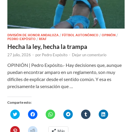
DIVISIÓN DE HONOR ANDALUZA
/
FÚTBOL AUTONÓMICO
/
OPINIÓN
/
PEDRO EXPÓSITO
/
RFAF
Hecha la ley, hecha la trampa
27 julio, 2026
-
por
Pedro Expósito
-
Dejar un comentario
OPINIÓN | Pedro Expósito.- Hay decisiones que, aunque
puedan encontrar amparo en un reglamento, son muy
difíciles de explicar desde el sentido común. Y esa es
precisamente la sensación que …
Comparte esto:
H
H
H
H
H
H
a
a
a
a
a
a
z
z
z
z
z
z
c
c
c
c
c
c
l
l
l
l
l
l
H
H
Más