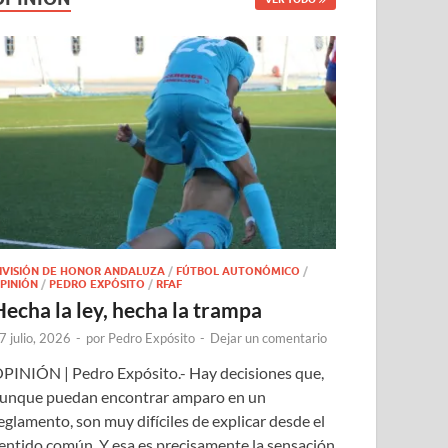
IVISIÓN DE HONOR ANDALUZA
/
FÚTBOL AUTONÓMICO
/
PINIÓN
/
PEDRO EXPÓSITO
/
RFAF
Hecha la ley, hecha la trampa
7 julio, 2026
-
por
Pedro Expósito
-
Dejar un comentario
PINIÓN | Pedro Expósito.- Hay decisiones que,
unque puedan encontrar amparo en un
eglamento, son muy difíciles de explicar desde el
entido común. Y esa es precisamente la sensación