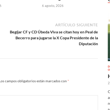
6
6 agosto, 2026
ARTÍCULO SIGUIENTE
Begíjar CF y CD Úbeda Viva se citan hoy en Peal de
Becerro para jugarse la X Copa Presidente de la
Diputación
D
O
Los campos obligatorios están marcados con
*
2
O
a
r
s