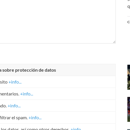
q
C
a sobre protección de datos
sito
+info...
mentarios.
+info...
ado.
+info...
iltrar el spam.
+info...
r los datos, así como otros derechos.
+info...