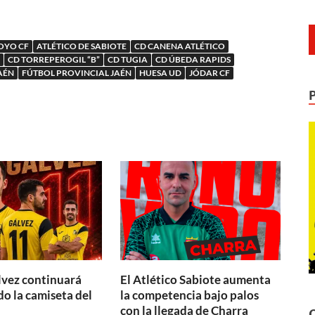
OYO CF
ATLÉTICO DE SABIOTE
CD CANENA ATLÉTICO
CD TORREPEROGIL “B”
CD TUGIA
CD ÚBEDA RAPIDS
AÉN
FÚTBOL PROVINCIAL JAÉN
HUESA UD
JÓDAR CF
lvez continuará
El Atlético Sabiote aumenta
o la camiseta del
la competencia bajo palos
con la llegada de Charra