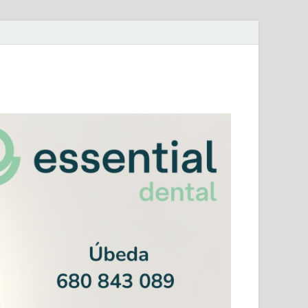
mera Andaluza Jaén y categorías provinciales.