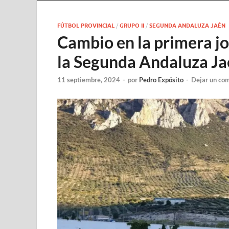
FÚTBOL PROVINCIAL
/
GRUPO II
/
SEGUNDA ANDALUZA JAÉN
Cambio en la primera jo
la Segunda Andaluza J
11 septiembre, 2024
-
por
Pedro Expósito
-
Dejar un co