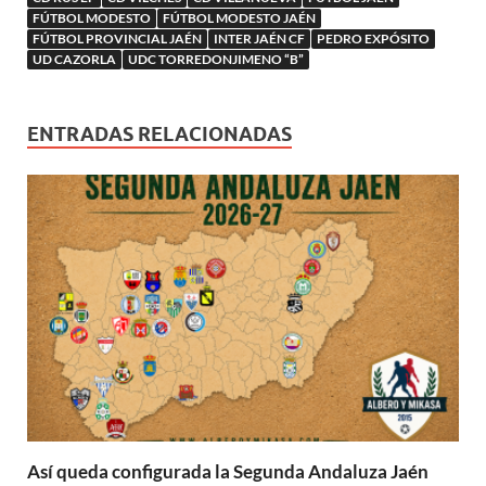
)
)
)
)
a
a
)
FÚTBOL MODESTO
FÚTBOL MODESTO JAÉN
)
FÚTBOL PROVINCIAL JAÉN
INTER JAÉN CF
PEDRO EXPÓSITO
UD CAZORLA
UDC TORREDONJIMENO “B”
ENTRADAS RELACIONADAS
Así queda configurada la Segunda Andaluza Jaén