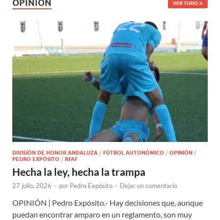
OPINIÓN
VER TODO
DIVISIÓN DE HONOR ANDALUZA
/
FÚTBOL AUTONÓMICO
/
OPINIÓN
/
PEDRO EXPÓSITO
/
RFAF
Hecha la ley, hecha la trampa
27 julio, 2026
-
por
Pedro Expósito
-
Dejar un comentario
OPINIÓN | Pedro Expósito.- Hay decisiones que, aunque
puedan encontrar amparo en un reglamento, son muy