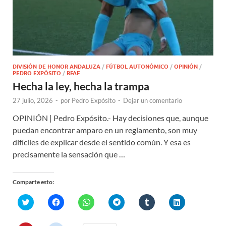
DIVISIÓN DE HONOR ANDALUZA
/
FÚTBOL AUTONÓMICO
/
OPINIÓN
/
PEDRO EXPÓSITO
/
RFAF
Hecha la ley, hecha la trampa
27 julio, 2026
-
por
Pedro Expósito
-
Dejar un comentario
OPINIÓN | Pedro Expósito.- Hay decisiones que, aunque
puedan encontrar amparo en un reglamento, son muy
difíciles de explicar desde el sentido común. Y esa es
precisamente la sensación que …
Comparte esto:
H
H
H
H
H
H
a
a
a
a
a
a
z
z
z
z
z
z
c
c
c
c
c
c