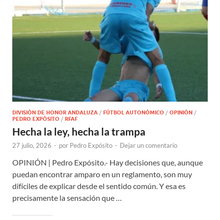
DIVISIÓN DE HONOR ANDALUZA
/
FÚTBOL AUTONÓMICO
/
OPINIÓN
/
PEDRO EXPÓSITO
/
RFAF
Hecha la ley, hecha la trampa
27 julio, 2026
-
por
Pedro Expósito
-
Dejar un comentario
OPINIÓN | Pedro Expósito.- Hay decisiones que, aunque
puedan encontrar amparo en un reglamento, son muy
difíciles de explicar desde el sentido común. Y esa es
precisamente la sensación que …