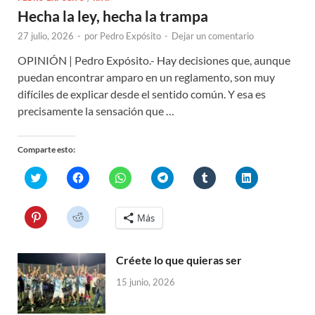
Hecha la ley, hecha la trampa
27 julio, 2026
-
por
Pedro Expósito
-
Dejar un comentario
OPINIÓN | Pedro Expósito.- Hay decisiones que, aunque
puedan encontrar amparo en un reglamento, son muy
difíciles de explicar desde el sentido común. Y esa es
precisamente la sensación que …
Comparte esto:
H
H
H
H
H
H
a
a
a
a
a
a
z
z
z
z
z
z
c
c
c
c
c
c
l
l
l
l
l
l
H
H
Más
i
i
i
i
i
i
a
a
c
c
c
c
c
c
z
z
p
p
p
p
p
p
c
c
a
a
a
a
a
a
l
l
r
r
r
r
r
r
Créete lo que quieras ser
i
i
a
a
a
a
a
a
c
c
c
c
c
c
c
c
p
p
15 junio, 2026
o
o
o
o
o
o
a
a
m
m
m
m
m
m
r
r
p
p
p
p
p
p
a
a
a
a
a
a
a
a