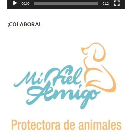
00:00
01:24
¡COLABORA!