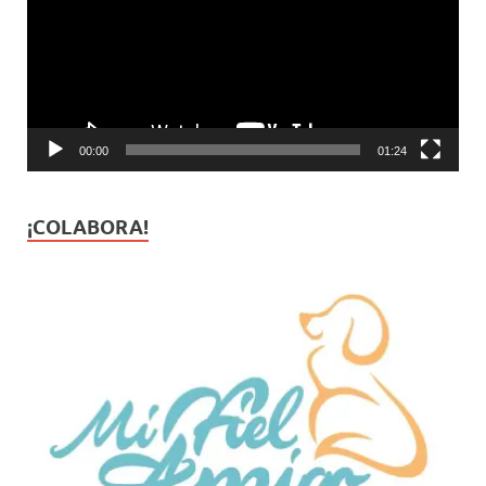
00:00
01:24
¡COLABORA!