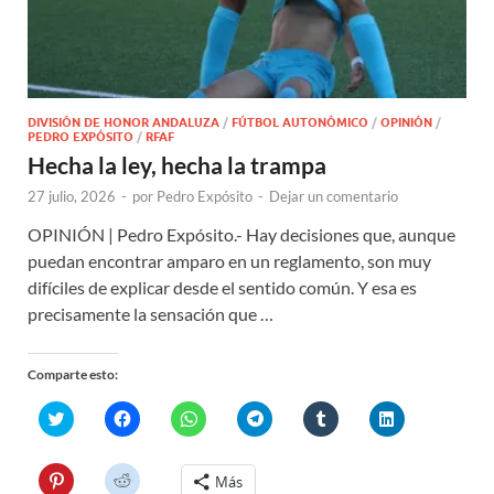
DIVISIÓN DE HONOR ANDALUZA
/
FÚTBOL AUTONÓMICO
/
OPINIÓN
/
PEDRO EXPÓSITO
/
RFAF
Hecha la ley, hecha la trampa
27 julio, 2026
-
por
Pedro Expósito
-
Dejar un comentario
OPINIÓN | Pedro Expósito.- Hay decisiones que, aunque
puedan encontrar amparo en un reglamento, son muy
difíciles de explicar desde el sentido común. Y esa es
precisamente la sensación que …
Comparte esto:
H
H
H
H
H
H
a
a
a
a
a
a
z
z
z
z
z
z
c
c
c
c
c
c
l
l
l
l
l
l
H
H
Más
i
i
i
i
i
i
a
a