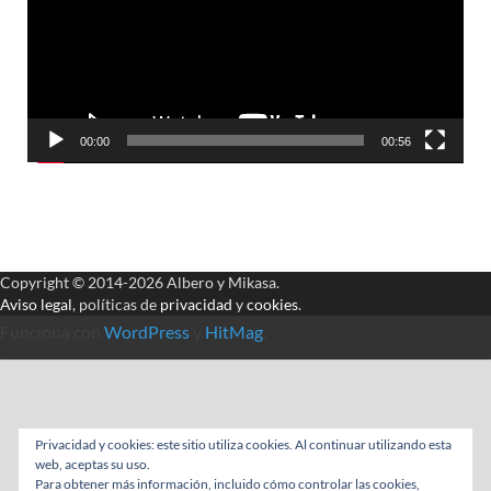
00:00
00:56
Copyright © 2014-2026 Albero y Mikasa.
Aviso legal
, políticas de
privacidad
y
cookies
.
Funciona con
WordPress
y
HitMag
.
Privacidad y cookies: este sitio utiliza cookies. Al continuar utilizando esta
web, aceptas su uso.
Para obtener más información, incluido cómo controlar las cookies,