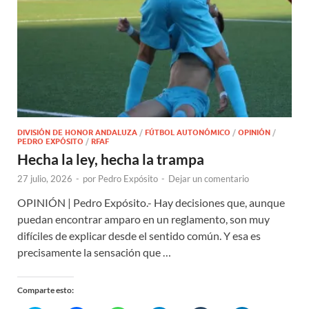
DIVISIÓN DE HONOR ANDALUZA
/
FÚTBOL AUTONÓMICO
/
OPINIÓN
/
PEDRO EXPÓSITO
/
RFAF
Hecha la ley, hecha la trampa
27 julio, 2026
-
por
Pedro Expósito
-
Dejar un comentario
OPINIÓN | Pedro Expósito.- Hay decisiones que, aunque
puedan encontrar amparo en un reglamento, son muy
difíciles de explicar desde el sentido común. Y esa es
precisamente la sensación que …
Comparte esto: