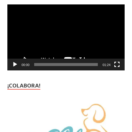
Reproductor
de
vídeo
00:00
01:24
¡COLABORA!