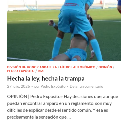
DIVISIÓN DE HONOR ANDALUZA
/
FÚTBOL AUTONÓMICO
/
OPINIÓN
/
PEDRO EXPÓSITO
/
RFAF
Hecha la ley, hecha la trampa
27 julio, 2026
-
por
Pedro Expósito
-
Dejar un comentario
OPINIÓN | Pedro Expósito.- Hay decisiones que, aunque
puedan encontrar amparo en un reglamento, son muy
difíciles de explicar desde el sentido común. Y esa es
precisamente la sensación que …