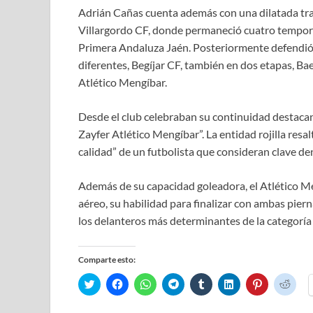
Adrián Cañas cuenta además con una dilatada tray
Villargordo CF, donde permaneció cuatro tempora
Primera Andaluza Jaén. Posteriormente defendió l
diferentes, Begíjar CF, también en dos etapas, Bae
Atlético Mengíbar.
Desde el club celebraban su continuidad destacan
Zayfer Atlético Mengíbar”. La entidad rojilla res
calidad” de un futbolista que consideran clave de
Además de su capacidad goleadora, el Atlético M
aéreo, su habilidad para finalizar con ambas pier
los delanteros más determinantes de la categoría
Comparte esto:
H
H
H
H
H
H
H
H
a
a
a
a
a
a
a
a
z
z
z
z
z
z
z
z
c
c
c
c
c
c
c
c