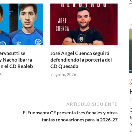
ervasutti se
José Ángel Cuenca seguirá
y Nacho Ibarra
defendiendo la portería del
n el CD Realeb
CD Quesada
6
7 agosto, 2026
D
O
2
ARTÍCULO SIGUIENTE
O
El Fuensanta CF presenta tres fichajes y otras
a
tantas renovaciones para la 2026-27
r
s