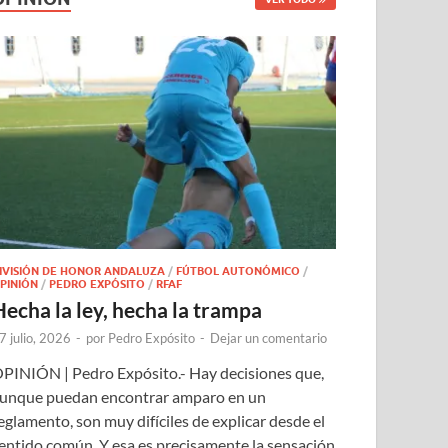
IVISIÓN DE HONOR ANDALUZA
/
FÚTBOL AUTONÓMICO
/
PINIÓN
/
PEDRO EXPÓSITO
/
RFAF
Hecha la ley, hecha la trampa
7 julio, 2026
-
por
Pedro Expósito
-
Dejar un comentario
PINIÓN | Pedro Expósito.- Hay decisiones que,
unque puedan encontrar amparo en un
eglamento, son muy difíciles de explicar desde el
entido común. Y esa es precisamente la sensación