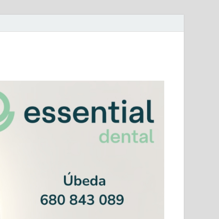
mera Andaluza Jaén y categorías provinciales.