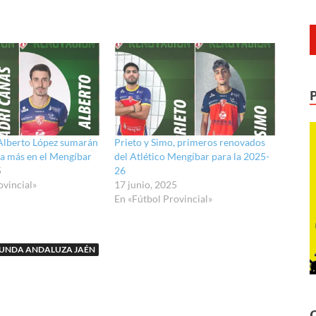
Alberto López sumarán
Prieto y Simo, primeros renovados
a más en el Mengíbar
del Atlético Mengíbar para la 2025-
5
26
ovincial»
17 junio, 2025
En «Fútbol Provincial»
UNDA ANDALUZA JAÉN