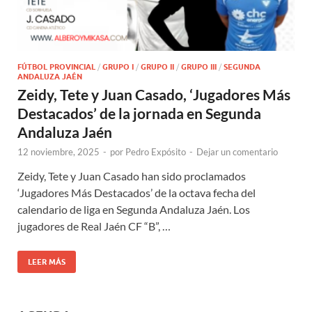
FÚTBOL PROVINCIAL
/
GRUPO I
/
GRUPO II
/
GRUPO III
/
SEGUNDA
ANDALUZA JAÉN
Zeidy, Tete y Juan Casado, ‘Jugadores Más
Destacados’ de la jornada en Segunda
Andaluza Jaén
12 noviembre, 2025
-
por
Pedro Expósito
-
Dejar un comentario
Zeidy, Tete y Juan Casado han sido proclamados
‘Jugadores Más Destacados’ de la octava fecha del
calendario de liga en Segunda Andaluza Jaén. Los
jugadores de Real Jaén CF “B”, …
LEER MÁS