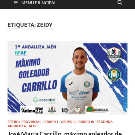
MENÚ PRINCIPAL
ETIQUETA:
ZEIDY
FÚTBOL PROVINCIAL
/
GRUPO I
/
GRUPO II
/
GRUPO III
/
SEGUNDA
ANDALUZA JAÉN
José María Carrillo, máximo goleador de