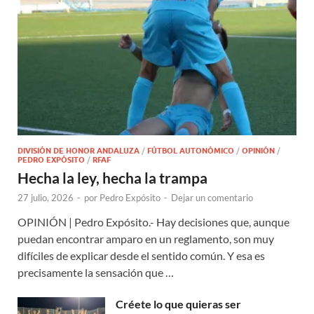
DIVISIÓN DE HONOR ANDALUZA
/
FÚTBOL AUTONÓMICO
/
OPINIÓN
/
PEDRO EXPÓSITO
/
RFAF
Hecha la ley, hecha la trampa
27 julio, 2026
-
por
Pedro Expósito
-
Dejar un comentario
OPINIÓN | Pedro Expósito.- Hay decisiones que, aunque
puedan encontrar amparo en un reglamento, son muy
difíciles de explicar desde el sentido común. Y esa es
precisamente la sensación que …
Créete lo que quieras ser