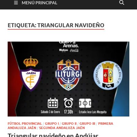
MENÚ PRINCIPAL
ETIQUETA:
TRIANGULAR NAVIDEÑO
FÚTBOL PROVINCIAL
/
GRUPO I
/
GRUPO II
/
GRUPO III
/
PRIMERA
ANDALUZA JAÉN
/
SEGUNDA ANDALUZA JAÉN
Triangular navideño en Andújar