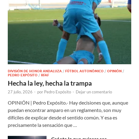
DIVISIÓN DE HONOR ANDALUZA
/
FÚTBOL AUTONÓMICO
/
OPINIÓN
/
PEDRO EXPÓSITO
/
RFAF
Hecha la ley, hecha la trampa
27 julio, 2026
-
por
Pedro Expósito
-
Dejar un comentario
OPINIÓN | Pedro Expósito.- Hay decisiones que, aunque
puedan encontrar amparo en un reglamento, son muy
difíciles de explicar desde el sentido común. Y esa es
precisamente la sensación que …
Créete lo que quieras ser