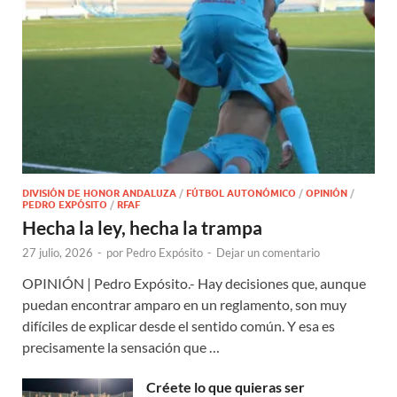
DIVISIÓN DE HONOR ANDALUZA
/
FÚTBOL AUTONÓMICO
/
OPINIÓN
/
PEDRO EXPÓSITO
/
RFAF
Hecha la ley, hecha la trampa
27 julio, 2026
-
por
Pedro Expósito
-
Dejar un comentario
OPINIÓN | Pedro Expósito.- Hay decisiones que, aunque
puedan encontrar amparo en un reglamento, son muy
difíciles de explicar desde el sentido común. Y esa es
precisamente la sensación que …
Créete lo que quieras ser