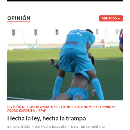
OPINIÓN
VER TODO
DIVISIÓN DE HONOR ANDALUZA
/
FÚTBOL AUTONÓMICO
/
OPINIÓN
/
PEDRO EXPÓSITO
/
RFAF
Hecha la ley, hecha la trampa
27 julio, 2026
-
por
Pedro Expósito
-
Dejar un comentario