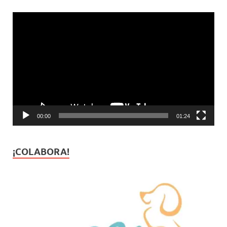
Reproductor
de
vídeo
00:00
01:24
¡COLABORA!