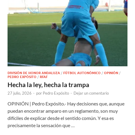
DIVISIÓN DE HONOR ANDALUZA
/
FÚTBOL AUTONÓMICO
/
OPINIÓN
/
PEDRO EXPÓSITO
/
RFAF
Hecha la ley, hecha la trampa
27 julio, 2026
-
por
Pedro Expósito
-
Dejar un comentario
OPINIÓN | Pedro Expósito.- Hay decisiones que, aunque
puedan encontrar amparo en un reglamento, son muy
difíciles de explicar desde el sentido común. Y esa es
precisamente la sensación que …