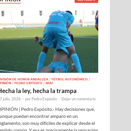
IVISIÓN DE HONOR ANDALUZA
/
FÚTBOL AUTONÓMICO
/
PINIÓN
/
PEDRO EXPÓSITO
/
RFAF
Hecha la ley, hecha la trampa
7 julio, 2026
-
por
Pedro Expósito
-
Dejar un comentario
PINIÓN | Pedro Expósito.- Hay decisiones que,
unque puedan encontrar amparo en un
eglamento, son muy difíciles de explicar desde el
entido común. Y esa es precisamente la sensación