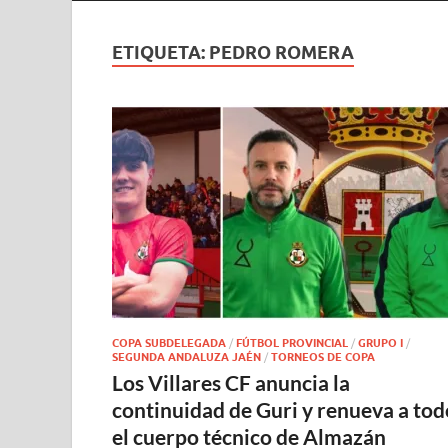
ETIQUETA:
PEDRO ROMERA
COPA SUBDELEGADA
/
FÚTBOL PROVINCIAL
/
GRUPO I
/
SEGUNDA ANDALUZA JAÉN
/
TORNEOS DE COPA
Los Villares CF anuncia la
continuidad de Guri y renueva a tod
el cuerpo técnico de Almazán