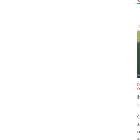
D
O
2
O
a
r
s