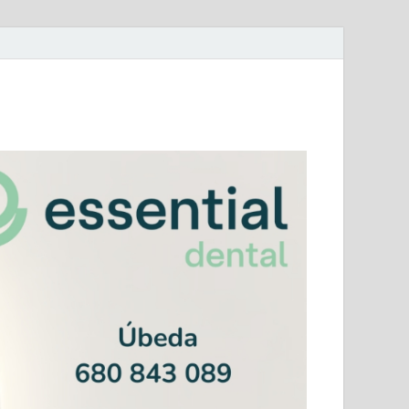
mera Andaluza Jaén y categorías provinciales.