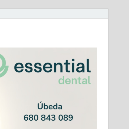
mera Andaluza Jaén y categorías provinciales.