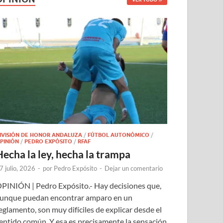
IVISIÓN DE HONOR ANDALUZA
/
FÚTBOL AUTONÓMICO
/
PINIÓN
/
PEDRO EXPÓSITO
/
RFAF
Hecha la ley, hecha la trampa
7 julio, 2026
-
por
Pedro Expósito
-
Dejar un comentario
PINIÓN | Pedro Expósito.- Hay decisiones que,
unque puedan encontrar amparo en un
eglamento, son muy difíciles de explicar desde el
entido común. Y esa es precisamente la sensación