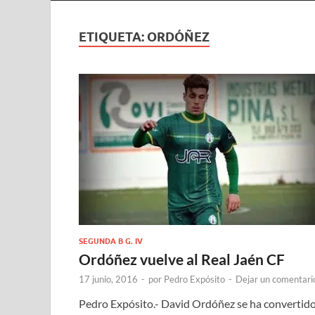
ETIQUETA:
ORDÓÑEZ
SEGUNDA B G. IV
Ordóñez vuelve al Real Jaén CF
17 junio, 2016
-
por
Pedro Expósito
-
Dejar un comentari
Pedro Expósito.- David Ordóñez se ha convertid