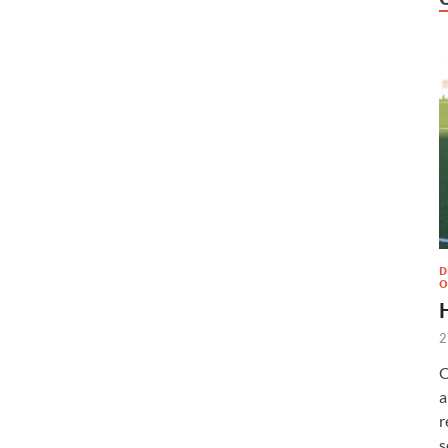
D
O
2
O
a
r
s