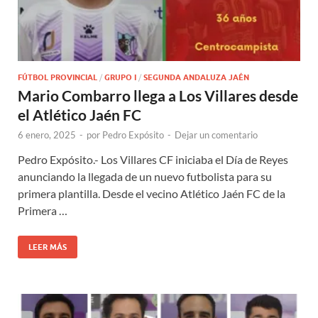
FÚTBOL PROVINCIAL
/
GRUPO I
/
SEGUNDA ANDALUZA JAÉN
Mario Combarro llega a Los Villares desde
el Atlético Jaén FC
6 enero, 2025
-
por
Pedro Expósito
-
Dejar un comentario
Pedro Expósito.- Los Villares CF iniciaba el Día de Reyes
anunciando la llegada de un nuevo futbolista para su
primera plantilla. Desde el vecino Atlético Jaén FC de la
Primera …
LEER MÁS