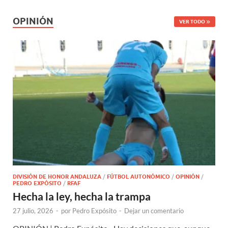
OPINIÓN
VER TODO
DIVISIÓN DE HONOR ANDALUZA
/
FÚTBOL AUTONÓMICO
/
OPINIÓN
/
PEDRO EXPÓSITO
/
RFAF
Hecha la ley, hecha la trampa
27 julio, 2026
-
por
Pedro Expósito
-
Dejar un comentario