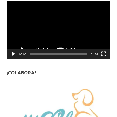
Reproductor
de
vídeo
00:00
01:24
¡COLABORA!