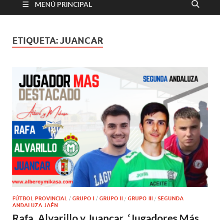
MENÚ PRINCIPAL
ETIQUETA:
JUANCAR
FÚTBOL PROVINCIAL
/
GRUPO I
/
GRUPO II
/
GRUPO III
/
SEGUNDA
ANDALUZA JAÉN
Rafa, Alvarillo y Juancar, ‘Jugadores Más