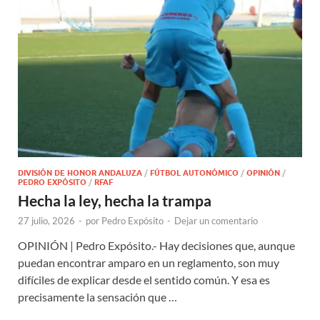
DIVISIÓN DE HONOR ANDALUZA
/
FÚTBOL AUTONÓMICO
/
OPINIÓN
/
PEDRO EXPÓSITO
/
RFAF
Hecha la ley, hecha la trampa
27 julio, 2026
-
por
Pedro Expósito
-
Dejar un comentario
OPINIÓN | Pedro Expósito.- Hay decisiones que, aunque
puedan encontrar amparo en un reglamento, son muy
difíciles de explicar desde el sentido común. Y esa es
precisamente la sensación que …