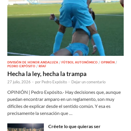
DIVISIÓN DE HONOR ANDALUZA
/
FÚTBOL AUTONÓMICO
/
OPINIÓN
/
PEDRO EXPÓSITO
/
RFAF
Hecha la ley, hecha la trampa
27 julio, 2026
-
por
Pedro Expósito
-
Dejar un comentario
OPINIÓN | Pedro Expósito.- Hay decisiones que, aunque
puedan encontrar amparo en un reglamento, son muy
difíciles de explicar desde el sentido común. Y esa es
precisamente la sensación que …
Créete lo que quieras ser