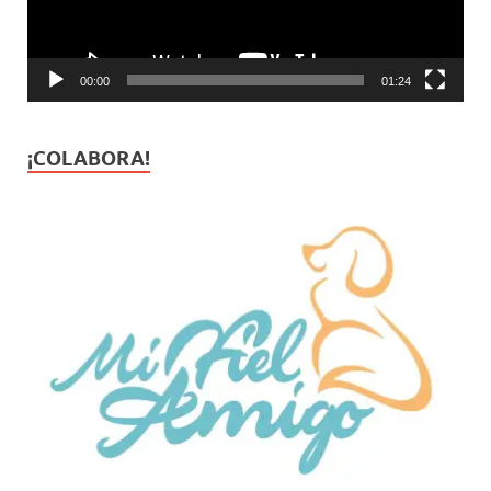
00:00
01:24
¡COLABORA!