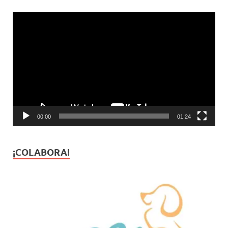
Reproductor
de
vídeo
00:00
01:24
¡COLABORA!