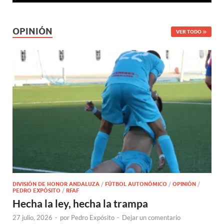
OPINIÓN
VER TODO
DIVISIÓN DE HONOR ANDALUZA
/
FÚTBOL AUTONÓMICO
/
OPINIÓN
/
PEDRO EXPÓSITO
/
RFAF
Hecha la ley, hecha la trampa
27 julio, 2026
-
por
Pedro Expósito
-
Dejar un comentario