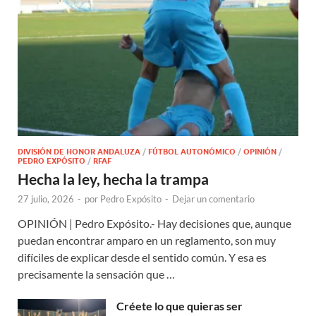
DIVISIÓN DE HONOR ANDALUZA
/
FÚTBOL AUTONÓMICO
/
OPINIÓN
/
PEDRO EXPÓSITO
/
RFAF
Hecha la ley, hecha la trampa
27 julio, 2026
-
por
Pedro Expósito
-
Dejar un comentario
OPINIÓN | Pedro Expósito.- Hay decisiones que, aunque
puedan encontrar amparo en un reglamento, son muy
difíciles de explicar desde el sentido común. Y esa es
precisamente la sensación que …
Créete lo que quieras ser