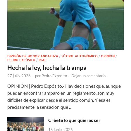
DIVISIÓN DE HONOR ANDALUZA
/
FÚTBOL AUTONÓMICO
/
OPINIÓN
/
PEDRO EXPÓSITO
/
RFAF
Hecha la ley, hecha la trampa
27 julio, 2026
-
por
Pedro Expósito
-
Dejar un comentario
OPINIÓN | Pedro Expósito.- Hay decisiones que, aunque
puedan encontrar amparo en un reglamento, son muy
difíciles de explicar desde el sentido común. Y esa es
precisamente la sensación que …
Créete lo que quieras ser
15 junio, 2026