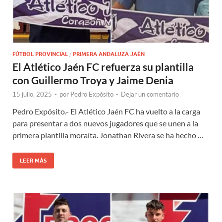
FÚTBOL PROVINCIAL
/
PRIMERA ANDALUZA JAÉN
El Atlético Jaén FC refuerza su plantilla
con Guillermo Troya y Jaime Denia
15 julio, 2025
-
por
Pedro Expósito
-
Dejar un comentario
Pedro Expósito.- El Atlético Jaén FC ha vuelto a la carga
para presentar a dos nuevos jugadores que se unen a la
primera plantilla moraíta. Jonathan Rivera se ha hecho …
LEER MÁS