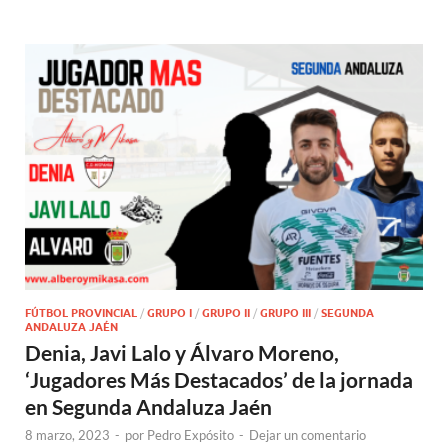
FÚTBOL PROVINCIAL
/
GRUPO I
/
GRUPO II
/
GRUPO III
/
SEGUNDA
ANDALUZA JAÉN
Denia, Javi Lalo y Álvaro Moreno,
‘Jugadores Más Destacados’ de la jornada
en Segunda Andaluza Jaén
8 marzo, 2023
-
por
Pedro Expósito
-
Dejar un comentario