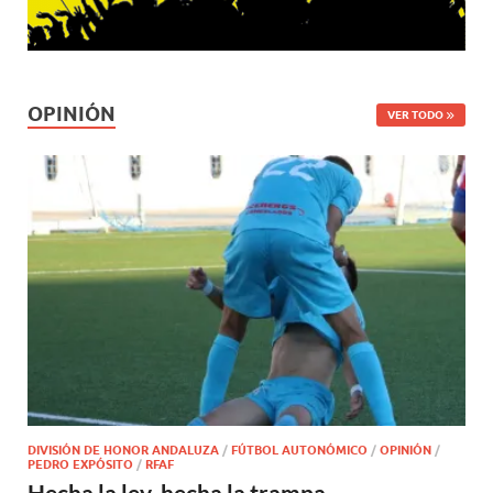
OPINIÓN
VER TODO
DIVISIÓN DE HONOR ANDALUZA
/
FÚTBOL AUTONÓMICO
/
OPINIÓN
/
PEDRO EXPÓSITO
/
RFAF
Hecha la ley, hecha la trampa