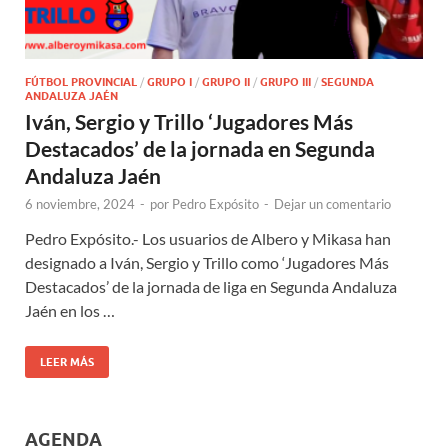
FÚTBOL PROVINCIAL
/
GRUPO I
/
GRUPO II
/
GRUPO III
/
SEGUNDA
ANDALUZA JAÉN
Iván, Sergio y Trillo ‘Jugadores Más
Destacados’ de la jornada en Segunda
Andaluza Jaén
6 noviembre, 2024
-
por
Pedro Expósito
-
Dejar un comentario
Pedro Expósito.- Los usuarios de Albero y Mikasa han
designado a Iván, Sergio y Trillo como ‘Jugadores Más
Destacados’ de la jornada de liga en Segunda Andaluza
Jaén en los …
LEER MÁS
AGENDA