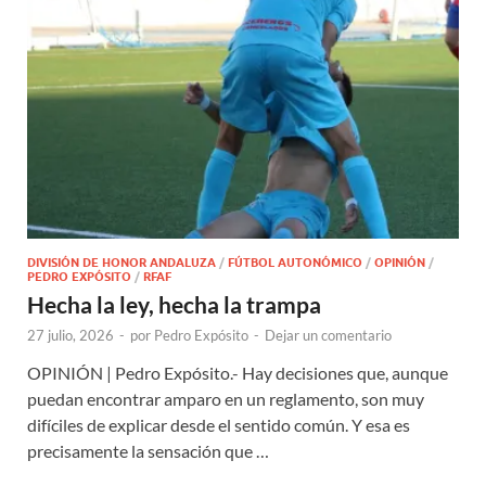
DIVISIÓN DE HONOR ANDALUZA
/
FÚTBOL AUTONÓMICO
/
OPINIÓN
/
PEDRO EXPÓSITO
/
RFAF
Hecha la ley, hecha la trampa
27 julio, 2026
-
por
Pedro Expósito
-
Dejar un comentario
OPINIÓN | Pedro Expósito.- Hay decisiones que, aunque
puedan encontrar amparo en un reglamento, son muy
difíciles de explicar desde el sentido común. Y esa es
precisamente la sensación que …