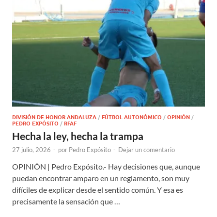
DIVISIÓN DE HONOR ANDALUZA
/
FÚTBOL AUTONÓMICO
/
OPINIÓN
/
PEDRO EXPÓSITO
/
RFAF
Hecha la ley, hecha la trampa
27 julio, 2026
-
por
Pedro Expósito
-
Dejar un comentario
OPINIÓN | Pedro Expósito.- Hay decisiones que, aunque
puedan encontrar amparo en un reglamento, son muy
difíciles de explicar desde el sentido común. Y esa es
precisamente la sensación que …