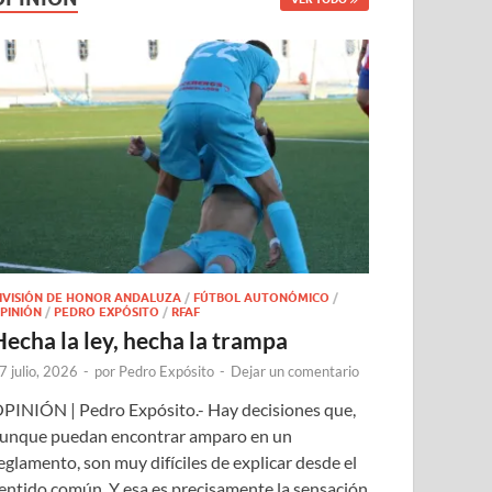
IVISIÓN DE HONOR ANDALUZA
/
FÚTBOL AUTONÓMICO
/
PINIÓN
/
PEDRO EXPÓSITO
/
RFAF
Hecha la ley, hecha la trampa
7 julio, 2026
-
por
Pedro Expósito
-
Dejar un comentario
PINIÓN | Pedro Expósito.- Hay decisiones que,
unque puedan encontrar amparo en un
eglamento, son muy difíciles de explicar desde el
entido común. Y esa es precisamente la sensación