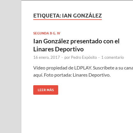
ETIQUETA:
IAN GONZÁLEZ
SEGUNDA B G. IV
Ian González presentado con el
Linares Deportivo
16 enero, 2017
-
por
Pedro Expósito
-
1 comentario
Vídeo propiedad de LDPLAY. Suscríbete a su cana
aquí. Foto portada: Linares Deportivo.
LEER MÁS