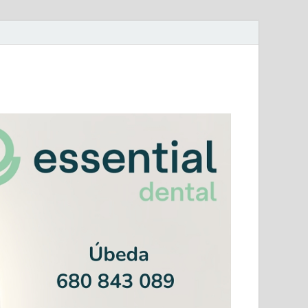
mera Andaluza Jaén y categorías provinciales.