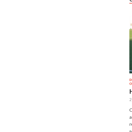
D
O
2
O
a
r
s