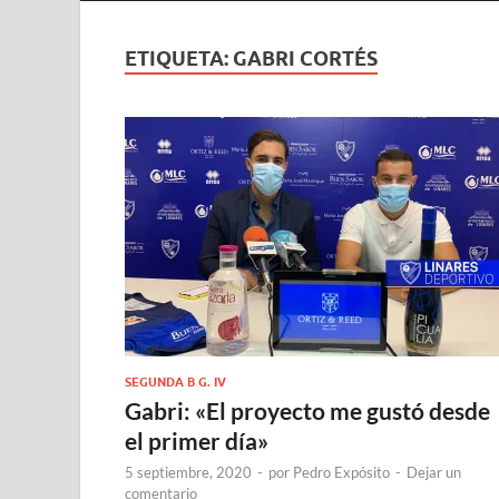
ETIQUETA:
GABRI CORTÉS
SEGUNDA B G. IV
Gabri: «El proyecto me gustó desde
el primer día»
5 septiembre, 2020
-
por
Pedro Expósito
-
Dejar un
comentario