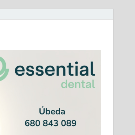
mera Andaluza Jaén y categorías provinciales.