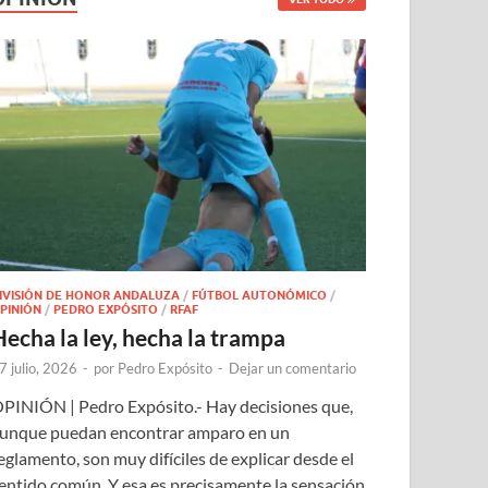
IVISIÓN DE HONOR ANDALUZA
/
FÚTBOL AUTONÓMICO
/
PINIÓN
/
PEDRO EXPÓSITO
/
RFAF
Hecha la ley, hecha la trampa
7 julio, 2026
-
por
Pedro Expósito
-
Dejar un comentario
PINIÓN | Pedro Expósito.- Hay decisiones que,
unque puedan encontrar amparo en un
eglamento, son muy difíciles de explicar desde el
entido común. Y esa es precisamente la sensación