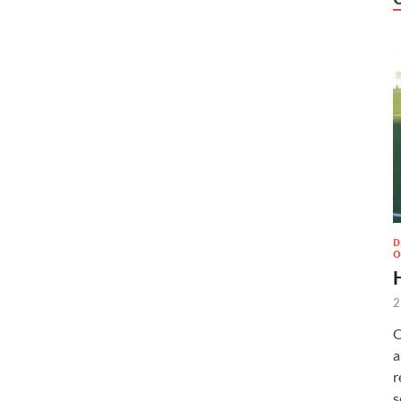
D
O
2
O
a
r
s