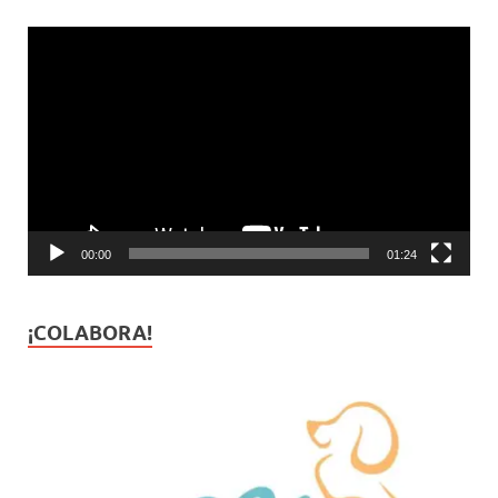
Reproductor
de
vídeo
00:00
01:24
¡COLABORA!