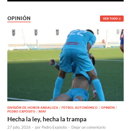
OPINIÓN
VER TODO
DIVISIÓN DE HONOR ANDALUZA
/
FÚTBOL AUTONÓMICO
/
OPINIÓN
/
PEDRO EXPÓSITO
/
RFAF
Hecha la ley, hecha la trampa
27 julio, 2026
-
por
Pedro Expósito
-
Dejar un comentario