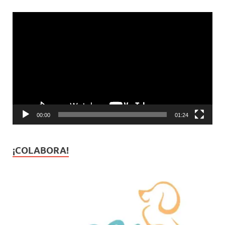
Reproductor
de
vídeo
00:00
01:24
¡COLABORA!