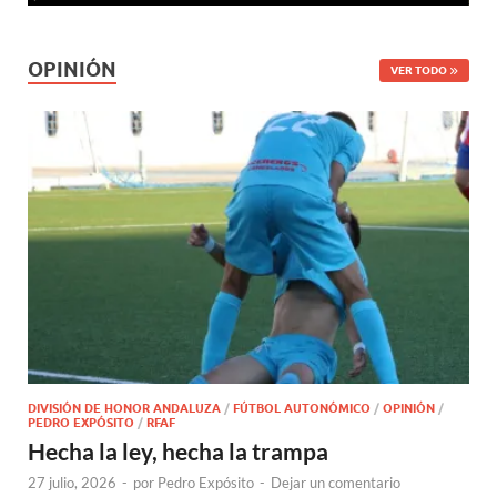
OPINIÓN
VER TODO
DIVISIÓN DE HONOR ANDALUZA
/
FÚTBOL AUTONÓMICO
/
OPINIÓN
/
PEDRO EXPÓSITO
/
RFAF
Hecha la ley, hecha la trampa
27 julio, 2026
-
por
Pedro Expósito
-
Dejar un comentario