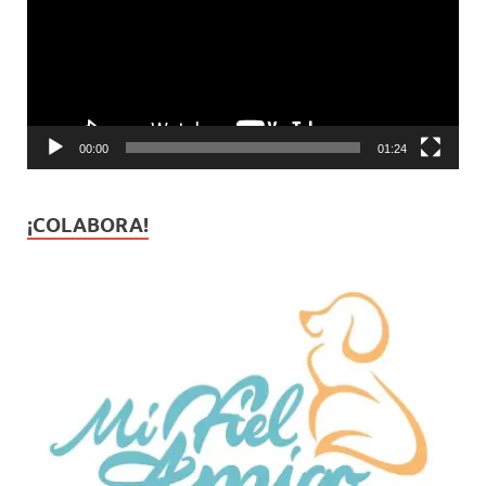
00:00
01:24
¡COLABORA!