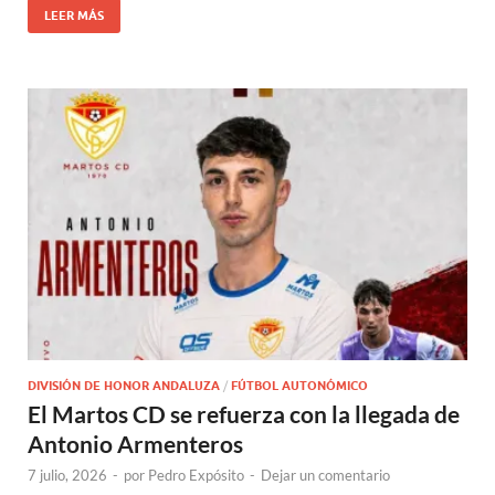
LEER MÁS
DIVISIÓN DE HONOR ANDALUZA
/
FÚTBOL AUTONÓMICO
El Martos CD se refuerza con la llegada de
Antonio Armenteros
7 julio, 2026
-
por
Pedro Expósito
-
Dejar un comentario