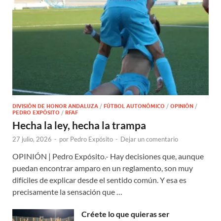
DIVISIÓN DE HONOR ANDALUZA
/
FÚTBOL AUTONÓMICO
/
OPINIÓN
/
PEDRO EXPÓSITO
/
RFAF
Hecha la ley, hecha la trampa
27 julio, 2026
-
por
Pedro Expósito
-
Dejar un comentario
OPINIÓN | Pedro Expósito.- Hay decisiones que, aunque
puedan encontrar amparo en un reglamento, son muy
difíciles de explicar desde el sentido común. Y esa es
precisamente la sensación que …
Créete lo que quieras ser