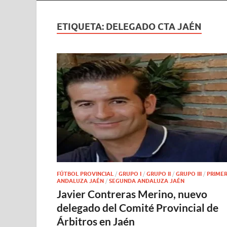
ETIQUETA:
DELEGADO CTA JAÉN
FÚTBOL PROVINCIAL
/
GRUPO I
/
GRUPO II
/
GRUPO III
/
PRIME
ANDALUZA JAÉN
/
SEGUNDA ANDALUZA JAÉN
Javier Contreras Merino, nuevo
delegado del Comité Provincial de
Árbitros en Jaén