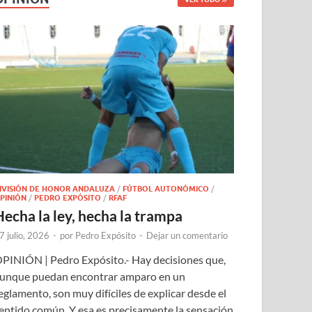
IVISIÓN DE HONOR ANDALUZA
/
FÚTBOL AUTONÓMICO
/
PINIÓN
/
PEDRO EXPÓSITO
/
RFAF
Hecha la ley, hecha la trampa
7 julio, 2026
-
por
Pedro Expósito
-
Dejar un comentario
PINIÓN | Pedro Expósito.- Hay decisiones que,
unque puedan encontrar amparo en un
eglamento, son muy difíciles de explicar desde el
entido común. Y esa es precisamente la sensación