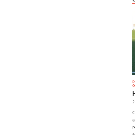
D
O
2
O
a
r
s