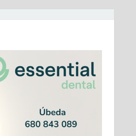
mera Andaluza Jaén y categorías provinciales.