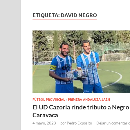
ETIQUETA:
DAVID NEGRO
FÚTBOL PROVINCIAL
/
PRIMERA ANDALUZA JAÉN
El UD Cazorla rinde tributo a Negro
Caravaca
4 mayo, 2023
-
por
Pedro Expósito
-
Dejar un comentari