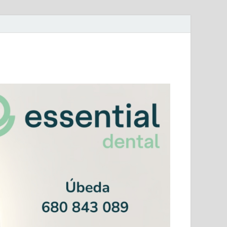
mera Andaluza Jaén y categorías provinciales.