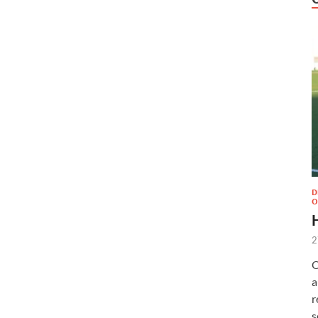
D
O
2
O
a
r
s