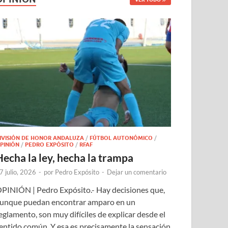
IVISIÓN DE HONOR ANDALUZA
/
FÚTBOL AUTONÓMICO
/
PINIÓN
/
PEDRO EXPÓSITO
/
RFAF
Hecha la ley, hecha la trampa
7 julio, 2026
-
por
Pedro Expósito
-
Dejar un comentario
PINIÓN | Pedro Expósito.- Hay decisiones que,
unque puedan encontrar amparo en un
eglamento, son muy difíciles de explicar desde el
entido común. Y esa es precisamente la sensación