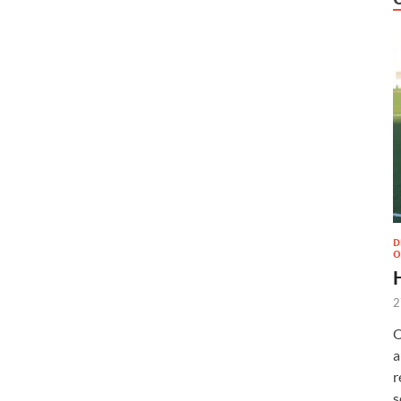
D
O
2
O
a
r
s