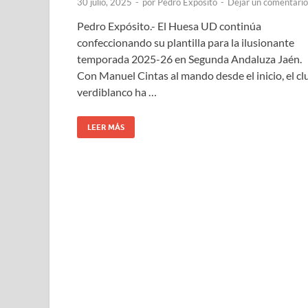
30 julio, 2025
-
por
Pedro Expósito
-
Dejar un comentario
Pedro Expósito.- El Huesa UD continúa
confeccionando su plantilla para la ilusionante
temporada 2025-26 en Segunda Andaluza Jaén.
Con Manuel Cintas al mando desde el inicio, el cl
verdiblanco ha …
LEER MÁS