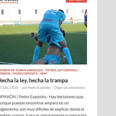
IVISIÓN DE HONOR ANDALUZA
/
FÚTBOL AUTONÓMICO
/
PINIÓN
/
PEDRO EXPÓSITO
/
RFAF
Hecha la ley, hecha la trampa
7 julio, 2026
-
por
Pedro Expósito
-
Dejar un comentario
PINIÓN | Pedro Expósito.- Hay decisiones que,
unque puedan encontrar amparo en un
eglamento, son muy difíciles de explicar desde el
entido común. Y esa es precisamente la sensación