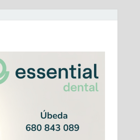
mera Andaluza Jaén y categorías provinciales.