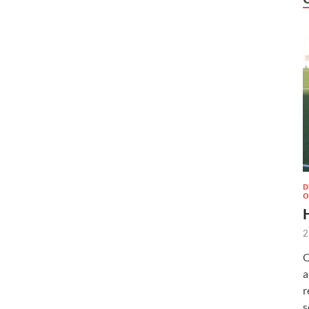
D
O
2
O
a
r
s