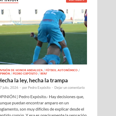
IVISIÓN DE HONOR ANDALUZA
/
FÚTBOL AUTONÓMICO
/
PINIÓN
/
PEDRO EXPÓSITO
/
RFAF
Hecha la ley, hecha la trampa
7 julio, 2026
-
por
Pedro Expósito
-
Dejar un comentario
PINIÓN | Pedro Expósito.- Hay decisiones que,
unque puedan encontrar amparo en un
eglamento, son muy difíciles de explicar desde el
entido común. Y esa es precisamente la sensación