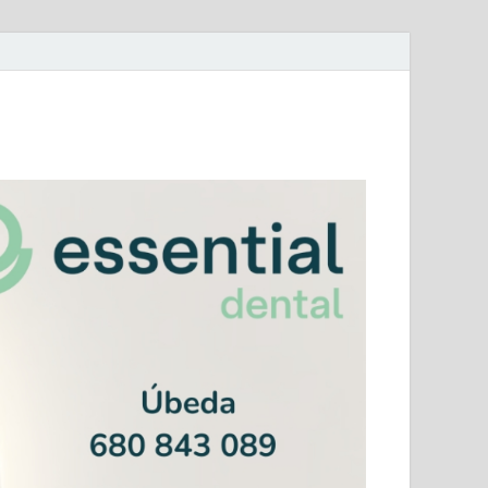
mera Andaluza Jaén y categorías provinciales.