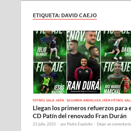
ETIQUETA:
DAVID CAEJO
FÚTBOL SALA JAÉN
/
SEGUNDA ANDALUZA JAÉN FÚTBOL SAL
Llegan los primeros refuerzos para e
CD Patín del renovado Fran Durán
23 julio, 2025
-
por
Pedro Expósito
-
Dejar un comentario