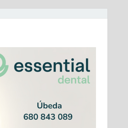
mera Andaluza Jaén y categorías provinciales.