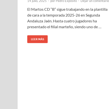
14 julio, 2025
-
por
Pedro Expósito
-
Dejar un comentario
El Martos CD “B” sigue trabajando en la plantilla
de cara a la temporada 2025-26 en Segunda
Andaluza Jaén. Hasta cuatro jugadores ha
presentado el filial marteño, siendo uno de …
LEER MÁS