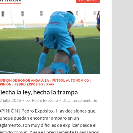
IVISIÓN DE HONOR ANDALUZA
/
FÚTBOL AUTONÓMICO
/
PINIÓN
/
PEDRO EXPÓSITO
/
RFAF
Hecha la ley, hecha la trampa
7 julio, 2026
-
por
Pedro Expósito
-
Dejar un comentario
PINIÓN | Pedro Expósito.- Hay decisiones que,
unque puedan encontrar amparo en un
eglamento, son muy difíciles de explicar desde el
entido común. Y esa es precisamente la sensación