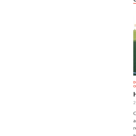
D
O
2
O
a
r
s