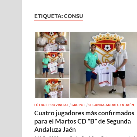
ETIQUETA:
CONSU
FÚTBOL PROVINCIAL
/
GRUPO I
/
SEGUNDA ANDALUZA JAÉN
Cuatro jugadores más confirmados
para el Martos CD “B” de Segunda
Andaluza Jaén