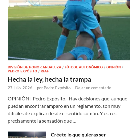
DIVISIÓN DE HONOR ANDALUZA
/
FÚTBOL AUTONÓMICO
/
OPINIÓN
/
PEDRO EXPÓSITO
/
RFAF
Hecha la ley, hecha la trampa
27 julio, 2026
-
por
Pedro Expósito
-
Dejar un comentario
OPINIÓN | Pedro Expósito.- Hay decisiones que, aunque
puedan encontrar amparo en un reglamento, son muy
difíciles de explicar desde el sentido común. Y esa es
precisamente la sensación que …
Créete lo que quieras ser