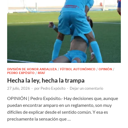
DIVISIÓN DE HONOR ANDALUZA
/
FÚTBOL AUTONÓMICO
/
OPINIÓN
/
PEDRO EXPÓSITO
/
RFAF
Hecha la ley, hecha la trampa
27 julio, 2026
-
por
Pedro Expósito
-
Dejar un comentario
OPINIÓN | Pedro Expósito.- Hay decisiones que, aunque
puedan encontrar amparo en un reglamento, son muy
difíciles de explicar desde el sentido común. Y esa es
precisamente la sensación que …