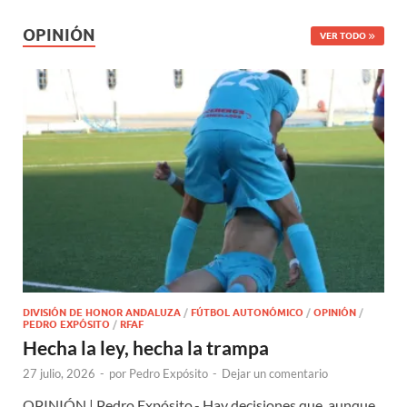
OPINIÓN
VER TODO
DIVISIÓN DE HONOR ANDALUZA
/
FÚTBOL AUTONÓMICO
/
OPINIÓN
/
PEDRO EXPÓSITO
/
RFAF
Hecha la ley, hecha la trampa
27 julio, 2026
-
por
Pedro Expósito
-
Dejar un comentario
OPINIÓN | Pedro Expósito.- Hay decisiones que, aunque