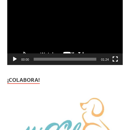
Reproductor
de
vídeo
00:00
01:24
¡COLABORA!