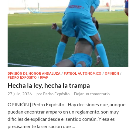
DIVISIÓN DE HONOR ANDALUZA
/
FÚTBOL AUTONÓMICO
/
OPINIÓN
/
PEDRO EXPÓSITO
/
RFAF
Hecha la ley, hecha la trampa
27 julio, 2026
-
por
Pedro Expósito
-
Dejar un comentario
OPINIÓN | Pedro Expósito.- Hay decisiones que, aunque
puedan encontrar amparo en un reglamento, son muy
difíciles de explicar desde el sentido común. Y esa es
precisamente la sensación que …