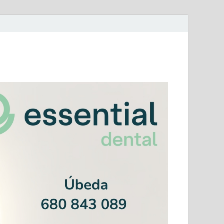
mera Andaluza Jaén y categorías provinciales.