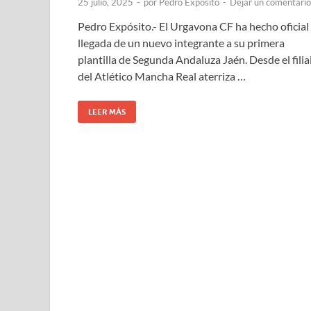
25 julio, 2025
-
por
Pedro Expósito
-
Dejar un comentario
Pedro Expósito.- El Urgavona CF ha hecho oficial 
llegada de un nuevo integrante a su primera
plantilla de Segunda Andaluza Jaén. Desde el filia
del Atlético Mancha Real aterriza …
LEER MÁS