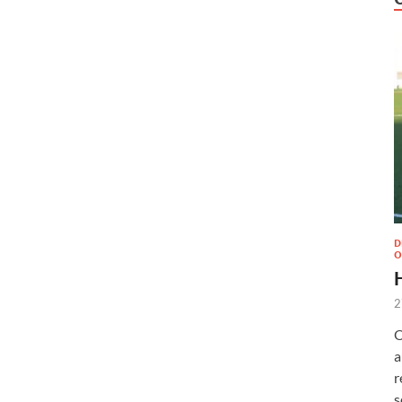
D
O
2
O
a
r
s