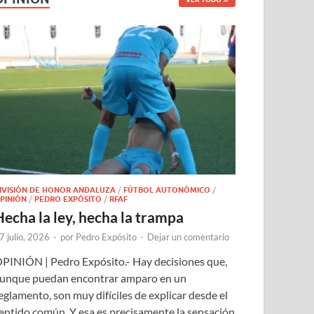
IVISIÓN DE HONOR ANDALUZA
/
FÚTBOL AUTONÓMICO
/
PINIÓN
/
PEDRO EXPÓSITO
/
RFAF
Hecha la ley, hecha la trampa
7 julio, 2026
-
por
Pedro Expósito
-
Dejar un comentario
PINIÓN | Pedro Expósito.- Hay decisiones que,
unque puedan encontrar amparo en un
eglamento, son muy difíciles de explicar desde el
entido común. Y esa es precisamente la sensación