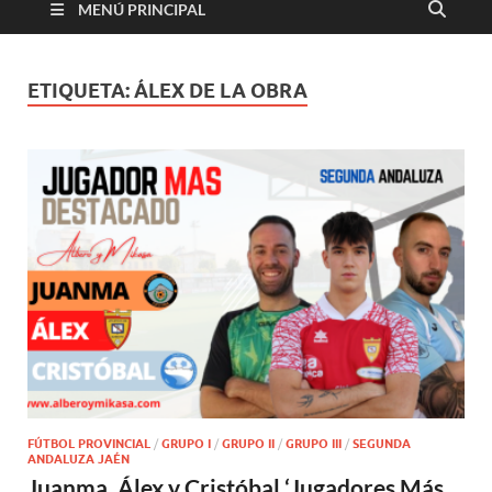
MENÚ PRINCIPAL
ETIQUETA:
ÁLEX DE LA OBRA
FÚTBOL PROVINCIAL
/
GRUPO I
/
GRUPO II
/
GRUPO III
/
SEGUNDA
ANDALUZA JAÉN
Juanma, Álex y Cristóbal ‘Jugadores Más