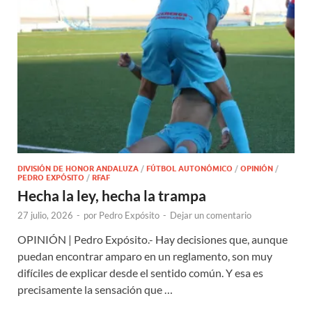
DIVISIÓN DE HONOR ANDALUZA
/
FÚTBOL AUTONÓMICO
/
OPINIÓN
/
PEDRO EXPÓSITO
/
RFAF
Hecha la ley, hecha la trampa
27 julio, 2026
-
por
Pedro Expósito
-
Dejar un comentario
OPINIÓN | Pedro Expósito.- Hay decisiones que, aunque
puedan encontrar amparo en un reglamento, son muy
difíciles de explicar desde el sentido común. Y esa es
precisamente la sensación que …