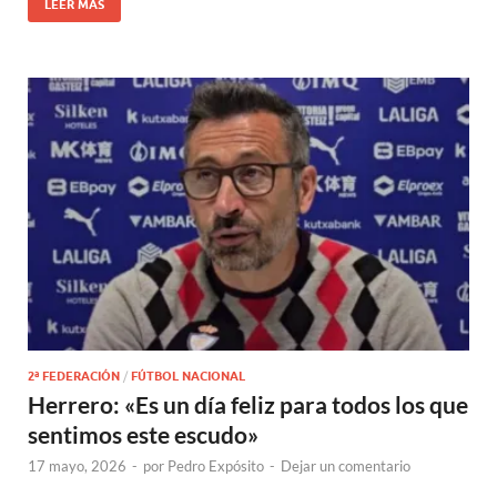
LEER MÁS
2ª FEDERACIÓN
/
FÚTBOL NACIONAL
Herrero: «Es un día feliz para todos los que
sentimos este escudo»
17 mayo, 2026
-
por
Pedro Expósito
-
Dejar un comentario