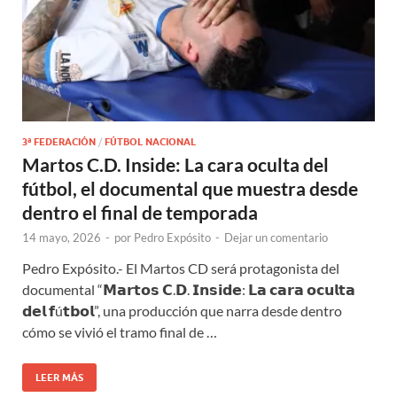
3ª FEDERACIÓN
/
FÚTBOL NACIONAL
Martos C.D. Inside: La cara oculta del
fútbol, el documental que muestra desde
dentro el final de temporada
14 mayo, 2026
-
por
Pedro Expósito
-
Dejar un comentario
Pedro Expósito.- El Martos CD será protagonista del
documental “𝗠𝗮𝗿𝘁𝗼𝘀 𝗖.𝗗. 𝗜𝗻𝘀𝗶𝗱𝗲: 𝗟𝗮 𝗰𝗮𝗿𝗮 𝗼𝗰𝘂𝗹𝘁𝗮
𝗱𝗲𝗹 𝗳ú𝘁𝗯𝗼𝗹”, una producción que narra desde dentro
cómo se vivió el tramo final de …
LEER MÁS