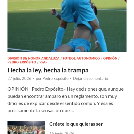
DIVISIÓN DE HONOR ANDALUZA
/
FÚTBOL AUTONÓMICO
/
OPINIÓN
/
PEDRO EXPÓSITO
/
RFAF
Hecha la ley, hecha la trampa
27 julio, 2026
-
por
Pedro Expósito
-
Dejar un comentario
OPINIÓN | Pedro Expósito.- Hay decisiones que, aunque
puedan encontrar amparo en un reglamento, son muy
difíciles de explicar desde el sentido común. Y esa es
precisamente la sensación que …
Créete lo que quieras ser
15 junio, 2026